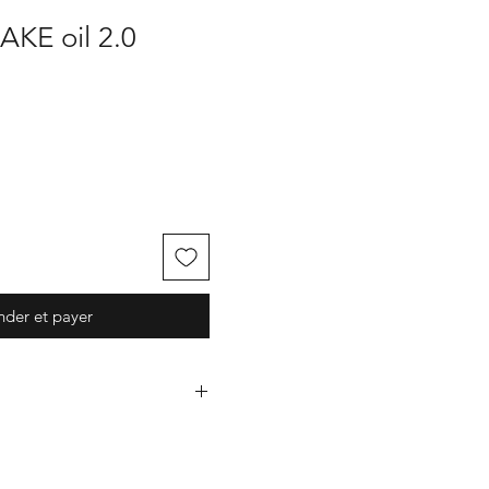
AKE oil 2.0
er et payer
e de poches , une bouteille
poches