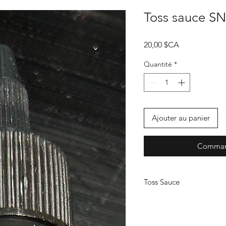
Toss sauce SN
Prix
20,00 $CA
Quantité
*
Ajouter au panier
Command
Toss Sauce
Snake Oil 2.0 pour cassag
peu casser 6 à 8 sets de 