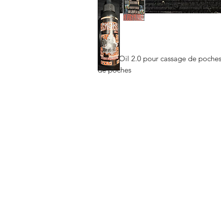
Snake Oil 2.0 pour cassage de poches 
de poches
FAQ
Expédition et retours
Politique de la boutique
Modes de paiement