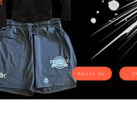
About Us
S