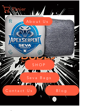
Panier
About Us
SHOP
Seva Bags
Contact Us
Blog