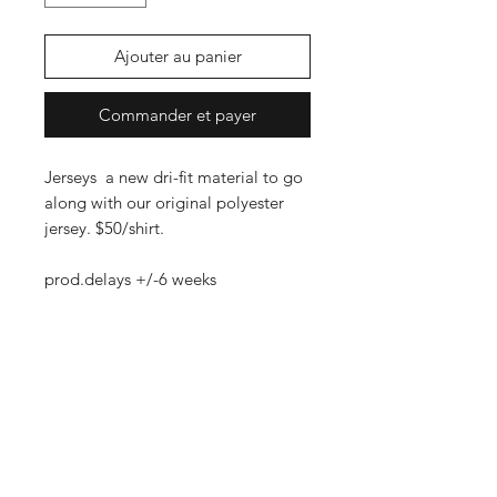
Ajouter au panier
Commander et payer
Jerseys a new dri-fit material to go
along with our original polyester
jersey. $50/shirt.
prod.delays +/-6 weeks
FAQ
Expédition et retours
Politique de la