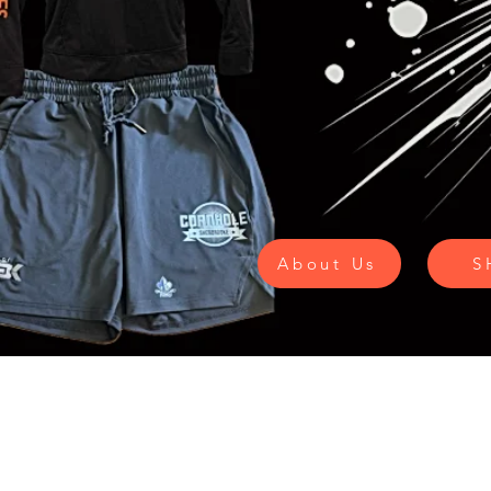
About Us
S