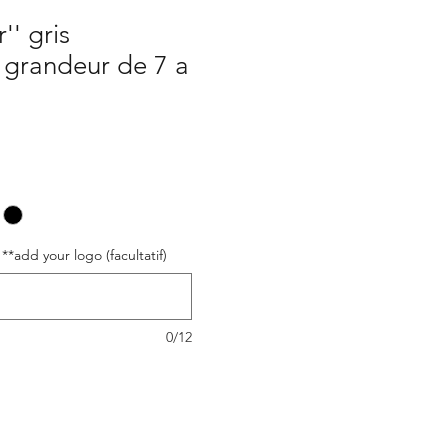
r'' gris
/ grandeur de 7 a
**add your logo (facultatif)
0/12