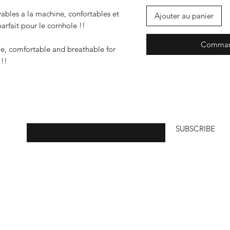
ables a la machine, confortables et
Ajouter au panier
 parfait pour le cornhole !!
Command
le, comfortable and breathable for
 !!
Enter your email here
SUBSCRIBE