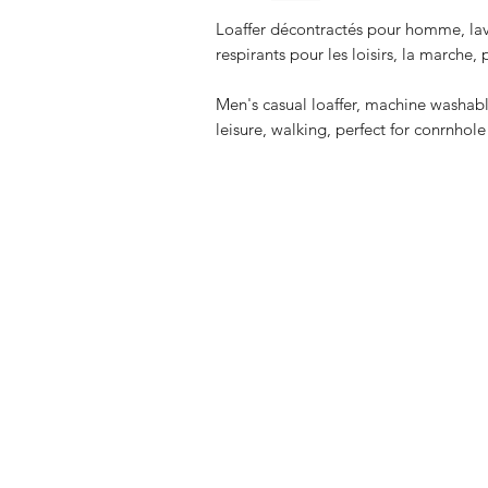
Loaffer décontractés pour homme, lav
respirants pour les loisirs, la marche,
Men's casual loaffer, machine washab
leisure, walking, perfect for conrnhole
FAQ
Expédition et retours
Politique de la boutique
Modes de paiement