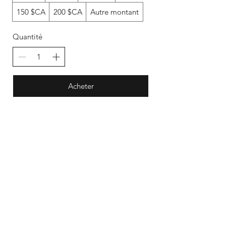
150 $CA
200 $CA
Autre montant
Quantité
Acheter
FAQ
Expédition et retours
Politique de la
boutique
Modes de paiement