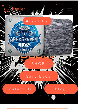
Panier
About Us
SHOP
Seva Bags
Contact Us
Blog